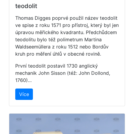
teodolit
Thomas Digges poprvé použil název teodolit
ve spise z roku 1571 pro přístroj, který byl jen
úpravou měřického kvadrantu. Předchůdcem
teodolitu bylo též polimetrum Martina
Waldseemüllera z roku 1512 nebo Bordův
kruh pro měření úhlů v obecné rovině.
První teodolit postavil 1730 anglický
mechanik John Sisson (též: John Dollond,
1760)…
Více