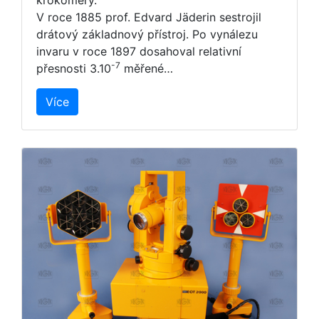
V roce 1885 prof. Edvard Jäderin sestrojil
drátový základnový přístroj. Po vynálezu
invaru v roce 1897 dosahoval relativní
-7
přesnosti 3.10
měřené…
Více