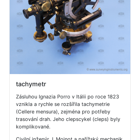
tachymetr
Zásluhou Ignazia Porro v Itálii po roce 1823
vznikla a rychle se rozšířila tachymetrie
(Cellere mensura), zejména pro potřeby
trasování drah. Jeho clepscykel (cleps) byly
komplikované.
Civilní inženýr J. Moinot a pařížský mechanik