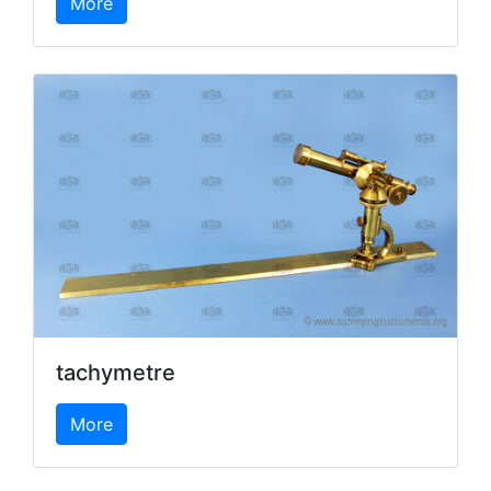
More
tachymetre
More