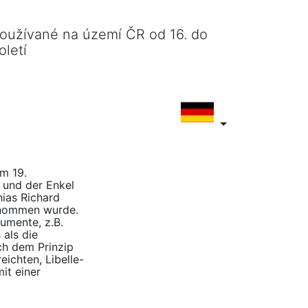
používané na území ČR od 16. do
oletí
Im 19.
 und der Enkel
hias Richard
ernommen wurde.
umente, z.B.
 als die
ach dem Prinzip
ichten, Libelle-
it einer