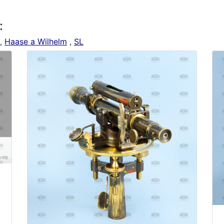
:
,
Haase a Wilhelm
,
SL