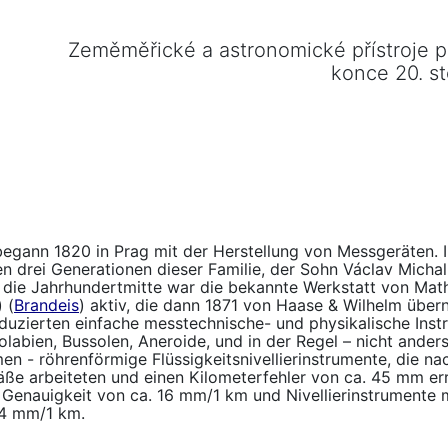
Zeměměřické a astronomické přístroje 
konce 20. st
 begann 1820 in Prag mit der Herstellung von Messgeräten. 
n drei Generationen dieser Familie, der Sohn Václav Michal
m die Jahrhundertmitte war die bekannte Werkstatt von Mat
) (
Brandeis
) aktiv, die dann 1871 von Haase & Wilhelm üb
duzierten einfache messtechnische- und physikalische Instr
labien, Bussolen, Aneroide, und in der Regel – nicht anders
en - röhrenförmige Flüssigkeitsnivellierinstrumente, die n
ße arbeiteten und einen Kilometerfehler von ca. 45 mm erre
 Genauigkeit von ca. 16 mm/1 km und Nivellierinstrumente m
 4 mm/1 km.