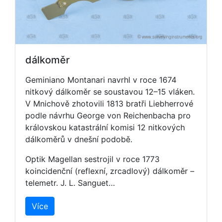
dálkoměr
Geminiano Montanari navrhl v roce 1674
nitkový dálkoměr se soustavou 12–15 vláken.
V Mnichově zhotovili 1813 bratři Liebherrové
podle návrhu George von Reichenbacha pro
královskou katastrální komisi 12 nitkových
dálkoměrů v dnešní podobě.
Optik Magellan sestrojil v roce 1773
koincidenční (reflexní, zrcadlový) dálkoměr –
telemetr. J. L. Sanguet…
Více