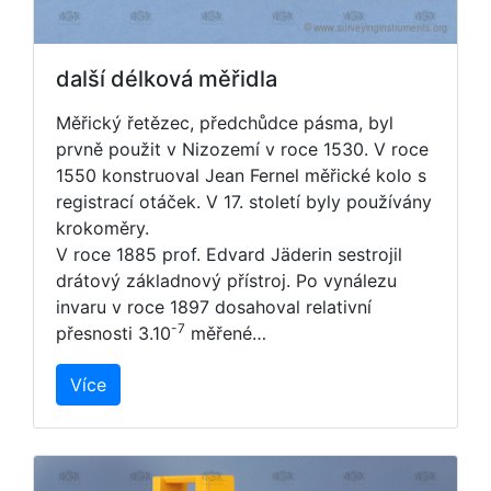
další délková měřidla
Měřický řetězec, předchůdce pásma, byl
prvně použit v Nizozemí v roce 1530. V roce
1550 konstruoval Jean Fernel měřické kolo s
registrací otáček. V 17. století byly používány
krokoměry.
V roce 1885 prof. Edvard Jäderin sestrojil
drátový základnový přístroj. Po vynálezu
invaru v roce 1897 dosahoval relativní
-7
přesnosti 3.10
měřené…
Více