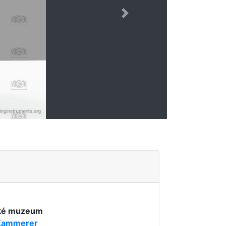
Next
cké muzeum
 Kammerer