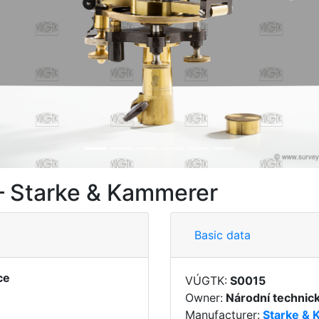
 – Starke & Kammerer
Basic data
ce
VÚGTK:
S0015
Owner:
Národní techni
Manufacturer:
Starke &