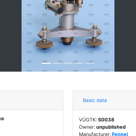
Basic data
ce
VÚGTK:
S0038
Owner:
unpublished
Manufacturer:
Fennel