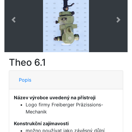
Předchozí
Další
Theo 6.1
Popis
Název výrobce uvedený na přístroji
Logo firmy Freiberger Präzissions-
Mechanik
Konstrukční zajímavosti
možno používat jako závěsný důlní