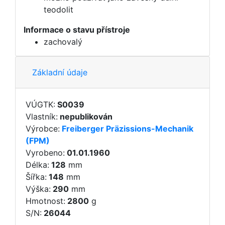
teodolit
Informace o stavu přístroje
zachovalý
Základní údaje
VÚGTK:
S0039
Vlastník:
nepublikován
Výrobce:
Freiberger Präzissions-Mechanik
(FPM)
Vyrobeno:
01.01.1960
Délka:
128
mm
Šířka:
148
mm
Výška:
290
mm
Hmotnost:
2800
g
S/N:
26044