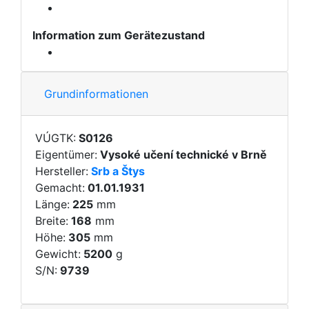
Information zum Gerätezustand
Grundinformationen
VÚGTK:
S0126
Eigentümer:
Vysoké učení technické v Brně
Hersteller:
Srb a Štys
Gemacht:
01.01.1931
Länge:
225
mm
Breite:
168
mm
Höhe:
305
mm
Gewicht:
5200
g
S/N:
9739