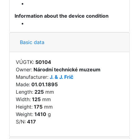
Information about the device condition
Basic data
VÚGTK:
S0104
Owner:
Národní technické muzeum
Manufacturer:
J. & J. Frič
Made:
01.01.1895
Length:
225
mm
Width:
125
mm
Height:
175
mm
Weight:
1410
g
S/N:
417