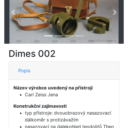
Předchozí
Další
Dimes 002
Popis
Název výrobce uvedený na přístroji
Carl Zeiss Jena
Konstrukční zajímavosti
typ přístroje: dvouobrazový nasazovací
dálkoměr s protizávažím
nasazovací na dalekohled teodolitů Theo