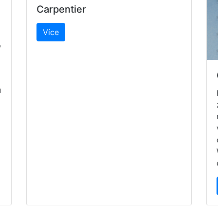
Carpentier
Více
,
u