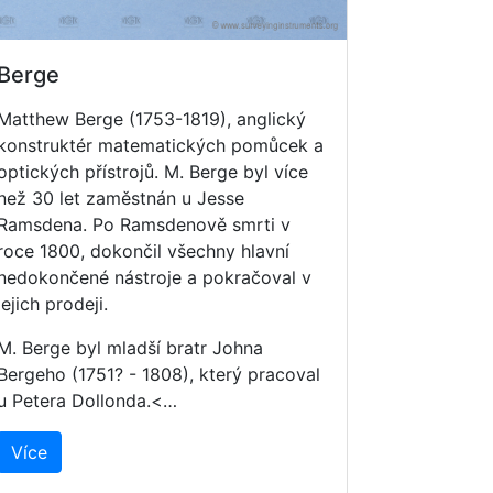
Berge
Matthew Berge (1753-1819), anglický
konstruktér matematických pomůcek a
optických přístrojů. M. Berge byl více
než 30 let zaměstnán u Jesse
Ramsdena. Po Ramsdenově smrti v
roce 1800, dokončil všechny hlavní
nedokončené nástroje a pokračoval v
jejich prodeji.
M. Berge byl mladší bratr Johna
Bergeho (1751? - 1808), který pracoval
u Petera Dollonda.<…
Více