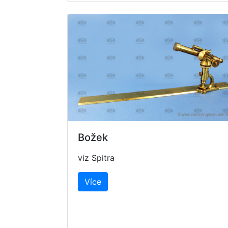
Božek
viz
Spitra
Více