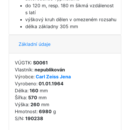
do 120 m, resp. 180 m šikmá vzdálenost
s latí
výškový kruh dělen v omezeném rozsahu
délka základny 305 mm
Základní údaje
VÚGTK:
S0061
Vlastník:
nepublikován
Výrobce:
Carl Zeiss Jena
Vyrobeno:
01.01.1964
Délka:
160
mm
Šířka:
570
mm
Výška:
260
mm
Hmotnost:
6980
g
S/N:
190238