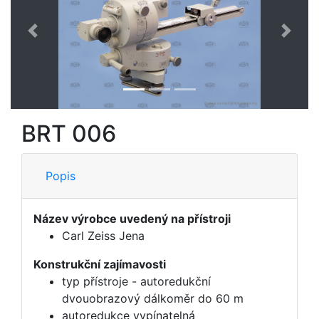
Předchozí
Další
BRT 006
Popis
Název výrobce uvedený na přístroji
Carl Zeiss Jena
Konstrukční zajímavosti
typ přístroje - autoredukční
dvouobrazový dálkoměr do 60 m
autoredukce vypínatelná