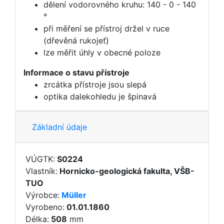
dělení vodorovného kruhu: 140 - 0 - 140
°
při měření se přístroj držel v ruce
(dřevěná rukojeť)
lze měřit úhly v obecné poloze
Informace o stavu přístroje
zrcátka přístroje jsou slepá
optika dalekohledu je špinavá
Základní údaje
VÚGTK:
S0224
Vlastník:
Hornicko-geologická fakulta, VŠB-
TUO
Výrobce:
Müller
Vyrobeno:
01.01.1860
Délka:
508
mm