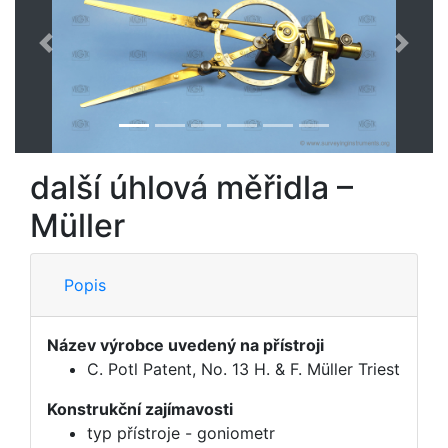
Předchozí
Další
další úhlová měřidla –
Müller
Popis
Název výrobce uvedený na přístroji
C. Potl Patent, No. 13 H. & F. Müller Triest
Konstrukční zajímavosti
typ přístroje - goniometr