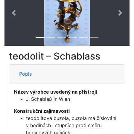
Předchozí
Další
teodolit – Schablass
Popis
Název výrobce uvedený na přístroji
J. Schablaß in Wien
Konstrukční zajímavosti
teodolitová buzola, buzola má číslování
v hodinách i stupních proti směru
hodinových ručiček