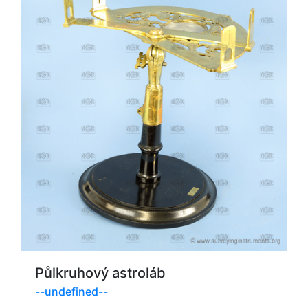
Půlkruhový astroláb
--undefined--