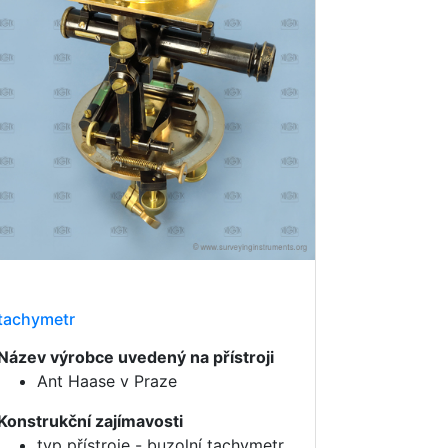
tachymetr
Název výrobce uvedený na přístroji
Ant Haase v Praze
Konstrukční zajímavosti
typ přístroje - buzolní tachymetr