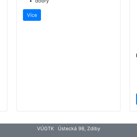
dobrý
Více
VÚGTK
Ústecká 98, Zdiby