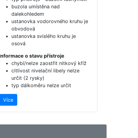
buzola umístěna nad
dalekohledem
ustanovka vodorovného kruhu je
obvodová
ustanovka svislého kruhu je
osová
Informace o stavu přístroje
chybí/nelze zaostřit nitkový kříž
citlivost nivelační libely nelze
určit (2 rysky)
typ dálkoměru nelze určit
Více