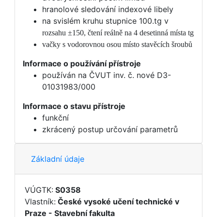
hranolové sledování indexové libely
na svislém kruhu stupnice 100.tg v
rozsahu ±150, čtení reálně na 4 desetinná místa tg
vačky s vodorovnou osou místo stavěcích šroubů
Informace o používání přístroje
používán na ČVUT inv. č. nové D3-
01031983/000
Informace o stavu přístroje
funkční
zkrácený postup určování parametrů
Základní údaje
VÚGTK:
S0358
Vlastník:
České vysoké učení technické v
Praze - Stavební fakulta