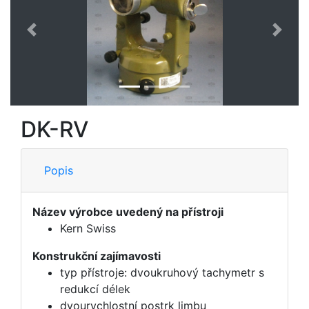
Předchozí
Další
DK-RV
Popis
Název výrobce uvedený na přístroji
Kern Swiss
Konstrukční zajímavosti
typ přístroje: dvoukruhový tachymetr s
redukcí délek
dvourychlostní postrk limbu