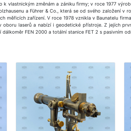
o k vlastnickým změnám a zániku firmy; v roce 1977 výrob
olzhausenu a Führer & Co., která se od svého založení v r
ch měřicích zařízení. V roce 1978 vznikla v Baunatelu firma
oboru laserů a nabízí i geodetické přístroje. Z jejích prv
í dálkoměr FEN 2000 a totální stanice FET 2 s pasivním o