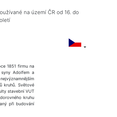
používané na území ČR od 16. do
oletí
roce 1851 firmu na
y syny Adolfem a
 nejvýznamnějším
jů kruhů. Světové
ulty stavební VUT
vodorovného kruhu
aný při budování