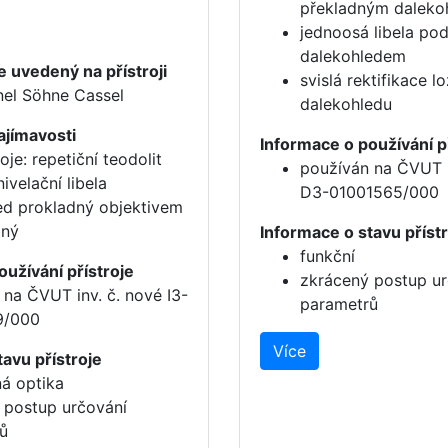
překladným dalekoh
jednoosá libela po
dalekohledem
 uvedený na přístroji
svislá rektifikace l
nel Söhne Cassel
dalekohledu
ajímavosti
Informace o používání p
roje: repetiční teodolit
používán na ČVUT i
nivelační libela
D3-01001565/000
ed prokladný objektivem
dný
Informace o stavu příst
funkční
oužívání přístroje
zkrácený postup ur
 na ČVUT inv. č. nové I3-
parametrů
9/000
Více
avu přístroje
ná optika
 postup určování
ů