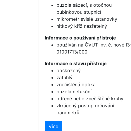
buzola sázecí, s otočnou
bubínkovou stupnicí
mikrometr svislé ustanovky
nitkový kříž nezřetelný
Informace o používání přístroje
používán na ČVUT inv. č. nové I3
01001713/000
Informace o stavu přístroje
poškozený
zatuhlý
znečištěná optika
buzola nefukční
odřené nebo znečištěné kruhy
zkrácený postup určování
parametrů
Více