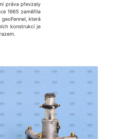
ní práva převzaly
oce 1965 zaměřila
 geoFennel, která
ních konstrukcí je
drazem.