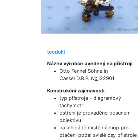
teodolit
Název výrobce uvedený na přístroji
Otto Fennel Söhne in
Cassel D.R.P.
N
o
122901
Konstrukční zajímavosti
typ přístroje - diagramový
tachymetr
ostření je prováděno posunem
objektivu
na alhidádě místěn úchop pro
otáčení podél svislé osy přístroje