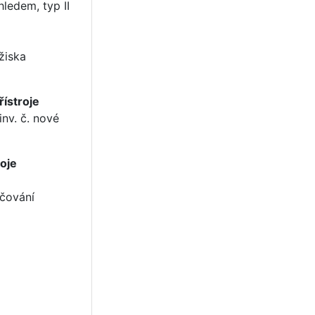
ledem, typ II
d
ožiska
řístroje
nv. č. nové
roje
čování