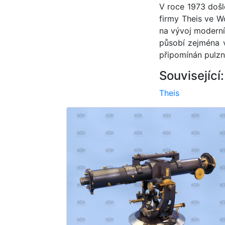
V roce 1973 došl
firmy Theis ve W
na vývoj moderní
působí zejména v 
připomínán pulzn
Související:
Theis