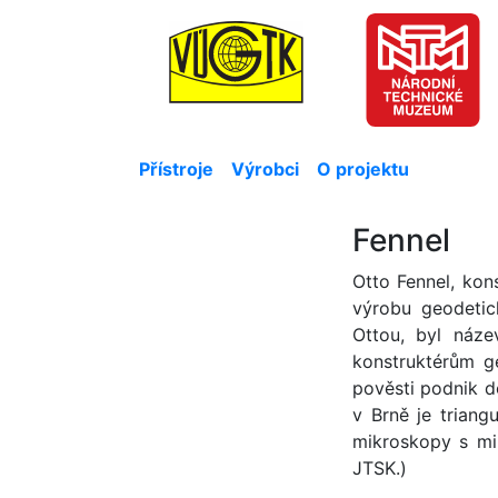
Přístroje
Výrobci
O projektu
Fennel
Otto Fennel, kons
výrobu geodetic
Ottou, byl náze
konstruktérům ge
pověsti podnik d
v Brně je triang
mikroskopy s mi
JTSK.)