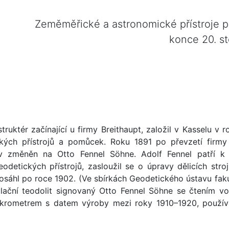
Zeměměřické a astronomické přístroje 
konce 20. st
truktér začínající u firmy Breithaupt, založil v Kasselu v 
kých přístrojů a pomůcek. Roku 1891 po převzetí firm
v změněn na Otto Fennel Söhne. Adolf Fennel patří k
odetických přístrojů, zasloužil se o úpravy dělicích stro
osáhl po roce 1902. (Ve sbírkách Geodetického ústavu fak
ulační teodolit signovaný Otto Fennel Söhne se čtením 
krometrem s datem výroby mezi roky 1910–1920, použív