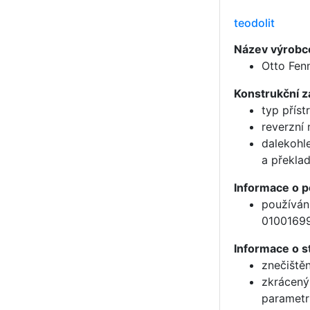
teodolit
Název výrobce
Otto Fen
Konstrukční z
typ příst
reverzní 
dalekohl
a překla
Informace o p
používán
0100169
Informace o st
znečiště
zkrácený
parametr