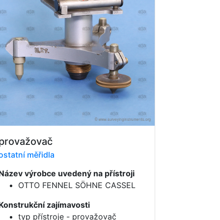
provažovač
ostatní měřidla
Název výrobce uvedený na přístroji
OTTO FENNEL SÖHNE CASSEL
Konstrukční zajímavosti
typ přístroje - provažovač